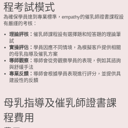
程考試模式
為確保學員達到專業標準，empathy的催乳師證書課程設
有嚴謹的考核：
理論評核：
催乳師課程設有選擇題和短答題的理論筆
試
實操評估：
學員因應不同情境，為模擬客戶提供相關
的母乳指導及催乳方案
導師觀察：
導師會從旁觀察學員的表現，例如其諮詢
與舒緩手法
專業反饋：
導師會根據學員表現進行評分，並提供具
建設性的反饋
母乳指導及催乳師證書課
程費用