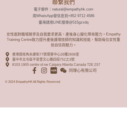
聯繫我們
電子郵件：natural@empathyhk.com
用WhatsApp發信息到+852 9712 4586
臺灣請用LINE搜尋@515gzxdq
女性面對職場競爭及自我要求更高，產後身心變化帶來壓力。Empathy
Training Centre致力提升產後護理技師的知識和技能，幫助每位女性重
拾自信與魅力。
香港荔枝角永康街77號環薈中心26樓2608室
臺中市北屯區平安里文心路四段752之3號
#103 1905 centre st nw Calgary Alberta Canada T2E 2S7
同理心有限公司
© 2024 EmpathyHK All Rights Reserved