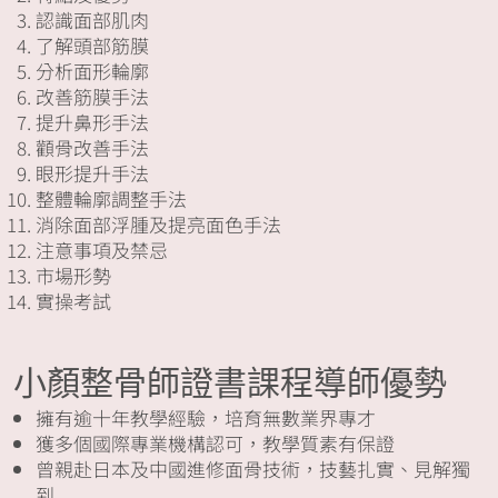
認識面部肌肉
了解頭部筋膜
分析面形輪廓
改善筋膜手法
提升鼻形手法
顴骨改善手法
眼形提升手法
整體輪廓調整手法
消除面部浮腫及提亮面色手法
注意事項及禁忌
市場形勢
實操考試
小顏整骨師證書課程導師優勢
擁有逾十年教學經驗，培育無數業界專才
獲多個國際專業機構認可，教學質素有保證
曾親赴日本及中國進修面骨技術，技藝扎實、見解獨
到