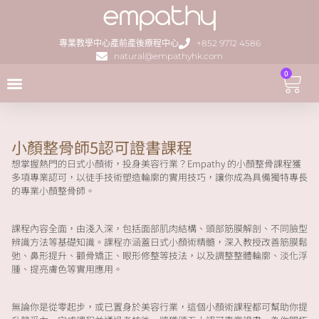
專業教學中心
產前產後療程中心
+852 9712 4586
natural@empathyhk.com
0
小顏整骨師5認可證書課程
想掌握熱門的日式小顏術，投身美容行業？Empathy 的小顏整骨課程獲
多項專業認可，以徒手技術塑造輪廓的實用技巧，讓你成為具備獨特專長
的專業小顏整骨師。
課程內容全面，由淺入深，包括面部肌肉結構、頭部筋膜解剖、不同臉型
辨識方法等基礎知識。課程亦涵蓋日式小顏術精髓，深入教授改善筋膜鬆
弛、鼻形提升、顴骨矯正、眼形修整等技法，以及調整整體輪廓、淡化浮
腫、提亮膚色等實用應用。
無論你是從零起步，或已置身於美容行業，這個小顏術課程都可幫助你提