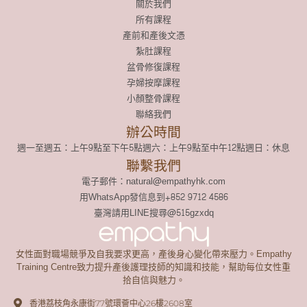
關於我們
所有課程
產前和產後文憑
紮肚課程
盆骨修復課程
孕婦按摩課程
小顏整骨課程
聯絡我們
辦公時間
週一至週五：上午9點至下午5點
週六：上午9點至中午12點
週日：休息
聯繫我們
電子郵件：natural@empathyhk.com
用WhatsApp發信息到+852 9712 4586
臺灣請用LINE搜尋@515gzxdq
女性面對職場競爭及自我要求更高，產後身心變化帶來壓力。Empathy
Training Centre致力提升產後護理技師的知識和技能，幫助每位女性重
拾自信與魅力。
香港荔枝角永康街77號環薈中心26樓2608室